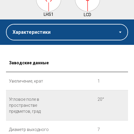
LHS1
LСD
Заводские данные
Увеличение, крат
1
Угловое поле в
20°
пространстве
предметов, град
Диаметр выходного
7