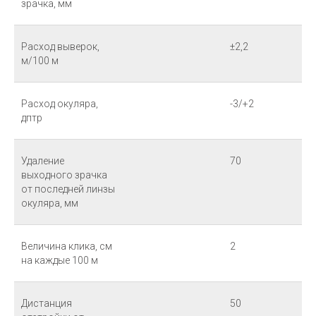
зрачка, мм
Расход выверок,
±2,2
м/100 м
Расход окуляра,
-3/+2
дптр
Удаление
70
выходного зрачка
от последней линзы
окуляра, мм
Величина клика, см
2
на каждые 100 м
Дистанция
50