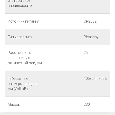
отстройки от
параллакса, м
Источник питания
CR2032
Тип крепления
Picatinny
Расстояние от
25
крепления до
оптической оси, мм
Габаритные
105х54,5х52,5
размеры прицела,
мм (ДхШхВ)
Масса, г
230