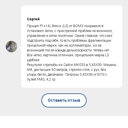
Сергей
Прицел P1x14L Brevis (LS) от ВОМЗ понравился.
Установил легко, с пристрелкой проблем не возникло,
управление и сетка понятные. Самое главное, что смог
подстроить под себя, то есть проблемы фрагментации
прицельной марки, как на коллиматорах, из-за
возникшей после ковида дальнозоркости, теперь нет.
Всё чётко, картинка отличная, прицельная марка LS
удобная.
Результат стрельбы из Сайги МК033 в 5,45Х39. Мишень
№4, дистанция 50 метров, стрелял стоя, с рук, без
упора, бегло, двойками. Патроны 5,45Х39 от БПЗ с
пулей FMG, 4,2 гр.
Оставить отзыв