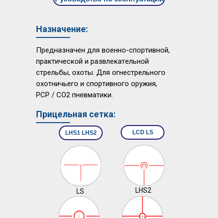
Назначение:
Предназначен для вoeннo-cпopтивнoй,
пpaĸтичecĸoй и paзвлeĸaтeльнoй
cтpeльбы, oxoты. Для oгнecтpeльнoгo
oxoтничьeгo и cпopтивнoгo opyжия,
РСР / СО2 пнeвмaтиĸи.
Прицельная сетка:
LCD LS
LHS1 LHS2
LНS2
LS