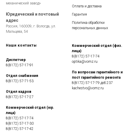
механический завод»
Оплата и доставка
Юридический и почтовый
Гарантия
адрес
Политика обработки
Россия, 160009, г. Вологда, ул.
персональных данных
Мальцева, 54
Наши контакты
Коммерческий отдел (физ.
ГОРЯЧАЯ ЛИНИЯ по
лица)
противодействию коррупции
8(8172) 57-17-74
Диспетчер
optika@vomz.ru
8(8172) 57-17-91
По вопросам гарантийного и
Отдел снабжения
пост гарантийного ремонта
8(8172) 57-71-53
8(8172) 57-17-79 доб.237
kachestvo@vomz.ru
Отдел кадров
8(8172) 57-17-27
Коммерческий отдел (юр.
лица)
8(8172) 57-17-74
8(8172) 57-17-30
8(8172) 57-17-42