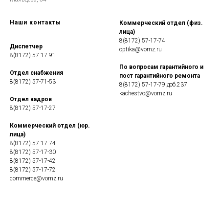
Наши контакты
Коммерческий отдел (физ.
лица)
8(8172) 57-17-74
Диспетчер
optika@vomz.ru
8(8172) 57-17-91
По вопросам гарантийного и
Отдел снабжения
пост гарантийного ремонта
8(8172) 57-71-53
8(8172) 57-17-79 доб.237
kachestvo@vomz.ru
Отдел кадров
8(8172) 57-17-27
Коммерческий отдел (юр.
лица)
8(8172) 57-17-74
8(8172) 57-17-30
8(8172) 57-17-42
8(8172) 57-17-72
commerce@vomz.ru