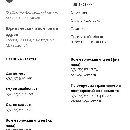
Наши новинки
© 2026 АО «Вологодский оптико-
О компании
механический завод»
Оплата и доставка
Юридический и почтовый
Гарантия
адрес
Политика обработки
Россия, 160009, г. Вологда, ул.
персональных данных
Мальцева, 54
Наши контакты
Коммерческий отдел (физ.
лица)
8(8172) 57-17-74
Диспетчер
optika@vomz.ru
8(8172) 57-17-91
По вопросам гарантийного и
Отдел снабжения
пост гарантийного ремонта
8(8172) 57-71-53
8(8172) 57-17-79 доб.237
kachestvo@vomz.ru
Отдел кадров
8(8172) 57-17-27
Коммерческий отдел (юр.
лица)