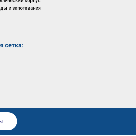
ллический корпус
оды и запотевания
я сетка:
ы