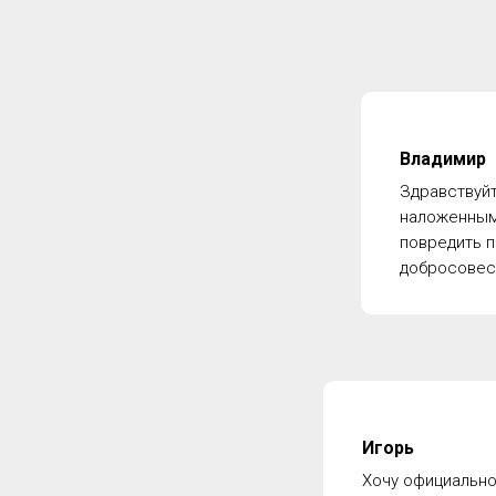
Владимир
Здравствуйт
наложенным 
повредить п
добросовест
Игорь
Хочу официально