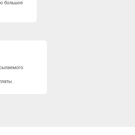
бо большое
есылаемого
платы.