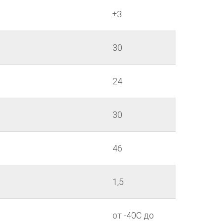
±3
30
24
30
46
1,5
от -40С до