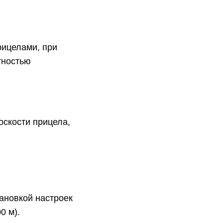
рицелами, при
тностью
оскости прицела,
ановкой настроек
0 м).