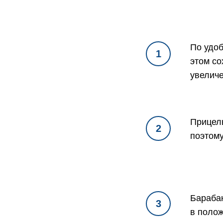
По удоб
1
этом со
увеличе
Прицель
2
поэтому
Барабан
3
в полож