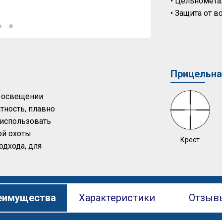
• Цельномета
• Защита от в
Прицельна
м освещении
тность, плавно
 использовать
ой охоты
Крест
одхода, для
еимущества
Характеристики
Отзыв