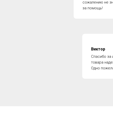
сожалению не зн
за помощь!
Виктор
Спасибо за 
товара наде
Одно пожела