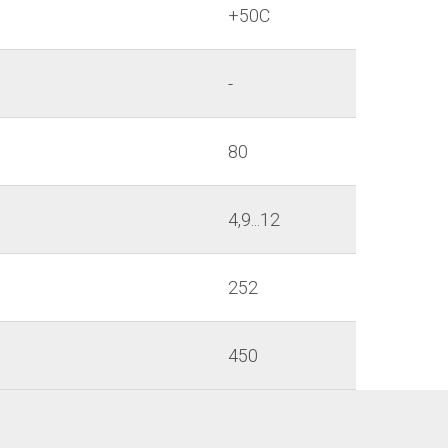
+50С
-
80
4,9...12
252
450