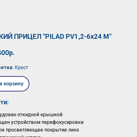
ИЙ ПРИЦЕЛ "PILAD РV1,2-6x24 M"
800р.
сетка:
Крест
в корзину
ти:
рудован откидной крышкой
ащен устройством перефокусировки
ое просветляющее покрытие линз