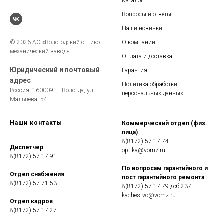
Каталог
Вопросы и ответы
Наши новинки
© 2026 АО «Вологодский оптико-
О компании
механический завод»
Оплата и доставка
Юридический и почтовый
Гарантия
адрес
Политика обработки
Россия, 160009, г. Вологда, ул.
персональных данных
Мальцева, 54
Наши контакты
Коммерческий отдел (физ.
лица)
8(8172) 57-17-74
Диспетчер
optika@vomz.ru
8(8172) 57-17-91
По вопросам гарантийного и
Отдел снабжения
пост гарантийного ремонта
8(8172) 57-71-53
8(8172) 57-17-79 доб.237
kachestvo@vomz.ru
Отдел кадров
8(8172) 57-17-27