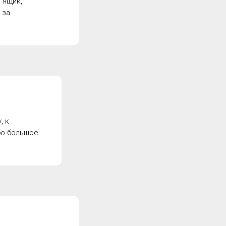
 ящик,
 за
, к
бо большое