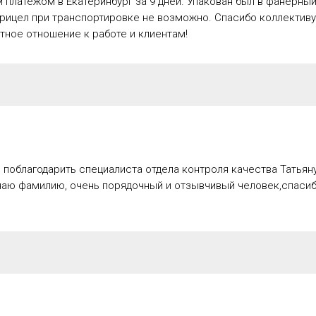
платежом в Екатеринбург за 9 дней. Упакован был в фанерный
рицел при транспортировке не возможно. Спасибо коллективу
ное отношение к работе и клиентам!
 поблагодарить специалиста отдела контроля качества Татьяну
аю фамилию, очень порядочный и отзывчивый человек,спаси