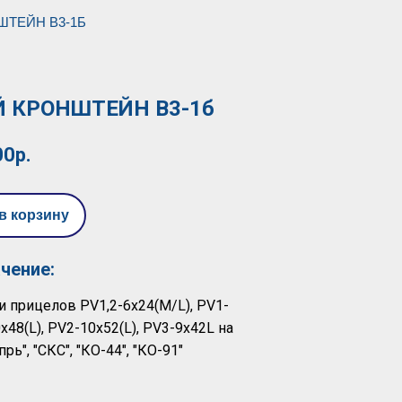
ТЕЙН В3-1Б
Й КРОНШТЕЙН В3-1б
00р.
в корзину
чение:
и прицелов PV1,2-6х24(М/L), PV1-
x48(L), PV2-10x52(L), PV3-9х42L на
рь", "СКС", "КО-44", "КО-91"