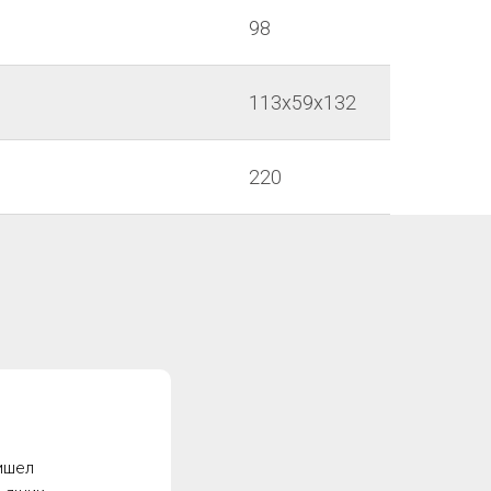
98
113х59х132
220
ишел