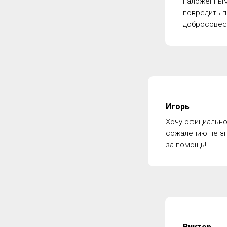
наложенным 
повредить п
добросовест
Игорь
Хочу официально
сожалению не зн
за помощь!