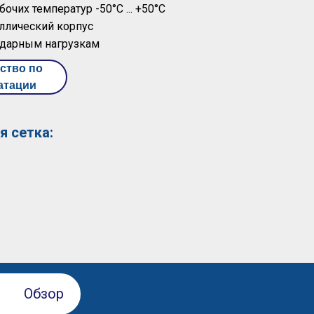
бочих температур -50°С ... +50°С
ллический корпус
 ударным нагрузкам
ство по
атации
я сетка:
Обзор