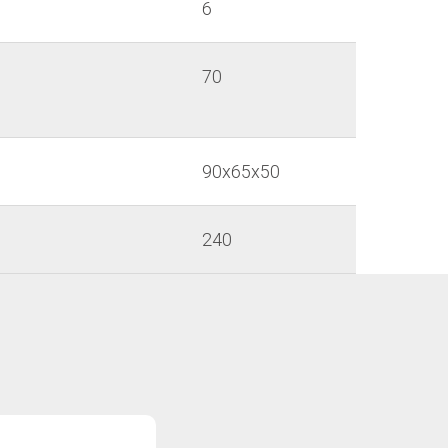
6
70
90х65х50
240