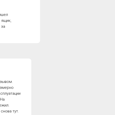
ишел
 ящик,
 за
тзывом.
езмерно
ксплуатации
 На
ежил.
снова тут.