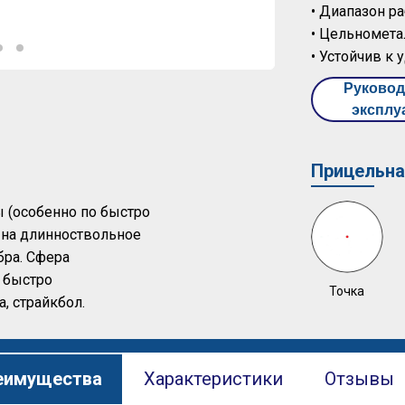
• Диапазон ра
• Цельномета
• Устойчив к
Руковод
эксплу
Прицельна
 (особенно по быстро
 на длинноствольное
бра. Сфера
 быстро
Точка
, страйкбол.
еимущества
Характеристики
Отзывы