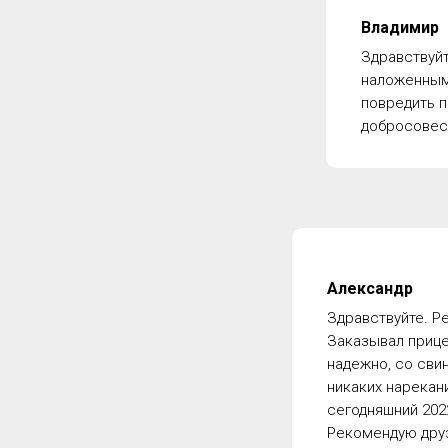
Владимир
Здравствуйт
наложенным 
повредить п
добросовест
Александр
Здравствуйте. Р
Заказывал прице
надежно, со сви
никаких нарекани
сегодняшний 202
Рекомендую друз