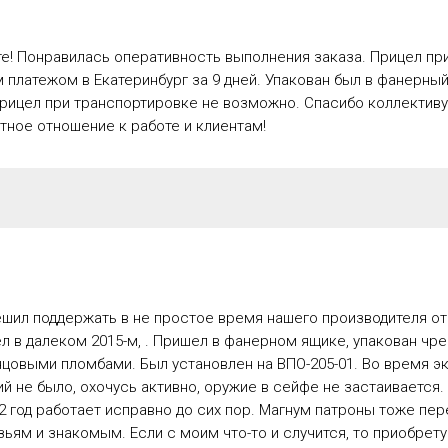
е! Понравилась оперативность выполнения заказа. Прицел пр
платежом в Екатеринбург за 9 дней. Упакован был в фанерный
рицел при транспортировке не возможно. Спасибо коллективу
ное отношение к работе и клиентам!
ешил поддержать в не простое время нашего производителя о
л в далеком 2015-м, . Пришел в фанерном ящике, упакован чр
нцовыми пломбами. Был установлен на ВПО-205-01. Во время э
й не было, охочусь активно, оружие в сейфе не застаивается.
2 год работает исправно до сих пор. Магнум патроны тоже пер
ьям и знакомым. Если с моим что-то и случится, то приобрету 