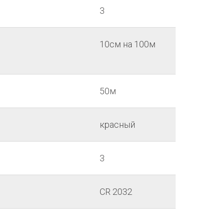
3
10см на 100м
50м
красный
3
CR 2032