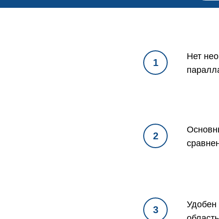
Нет нео
1
паралла
Основн
2
сравне
Удобен 
3
область