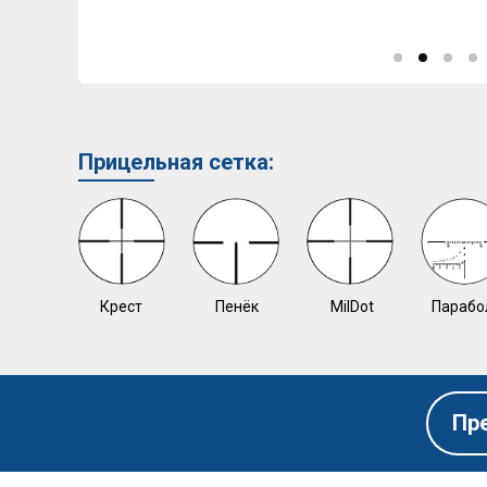
Прицельная сетка:
Крест
Пенёк
MilDot
Парабо
Пр