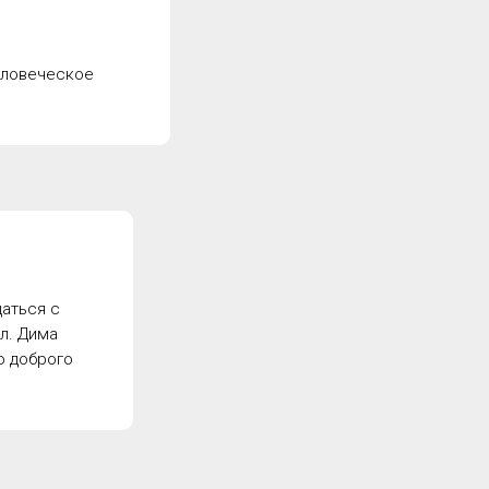
человеческое
щаться с
л. Дима
о доброго