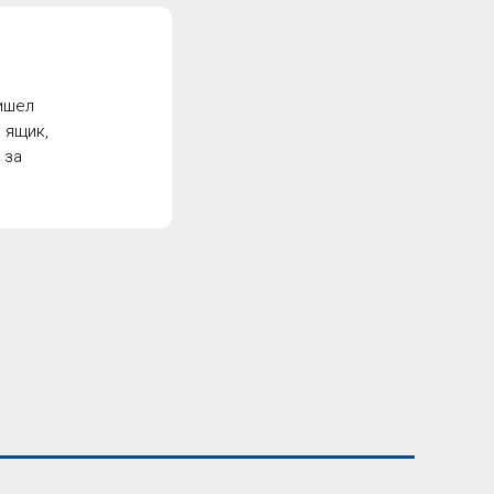
ишел
 ящик,
 за