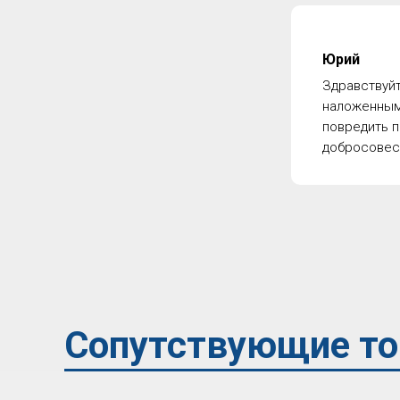
Юрий
Здравствуйт
наложенным 
повредить п
добросовест
Сопутствующие т