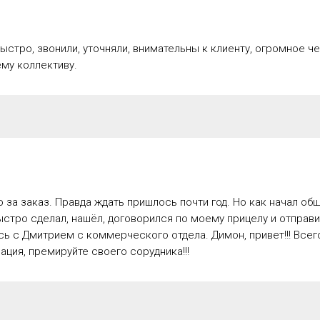
ыстро, звонили, уточняли, внимательны к клиенту, огромное 
му коллективу.
 за заказ. Правда ждать пришлось почти год. Но как начал об
стро сделал, нашёл, договорился по моему прицелу и отправи
сь с Дмитрием с коммерческого отдела. Димон, привет!!! Всег
рация, премируйте своего сорудника!!!