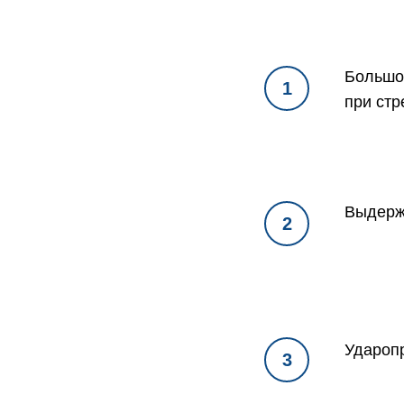
Большой
1
при стр
Выдержи
2
Ударопр
3