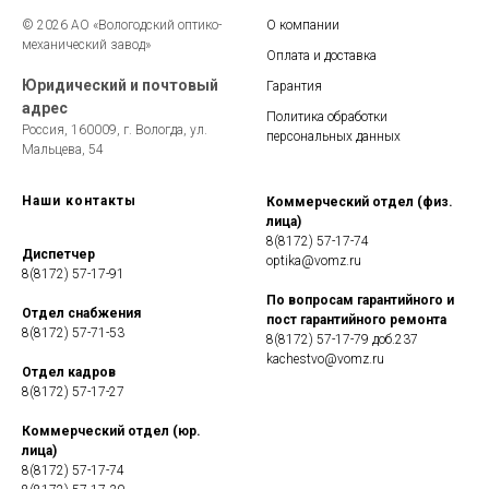
© 2026 АО «Вологодский оптико-
О компании
механический завод»
Оплата и доставка
Юридический и почтовый
Гарантия
адрес
Политика обработки
Россия, 160009, г. Вологда, ул.
персональных данных
Мальцева, 54
Наши контакты
Коммерческий отдел (физ.
лица)
8(8172) 57-17-74
Диспетчер
optika@vomz.ru
8(8172) 57-17-91
По вопросам гарантийного и
Отдел снабжения
пост гарантийного ремонта
8(8172) 57-71-53
8(8172) 57-17-79 доб.237
kachestvo@vomz.ru
Отдел кадров
8(8172) 57-17-27
Коммерческий отдел (юр.
лица)
8(8172) 57-17-74