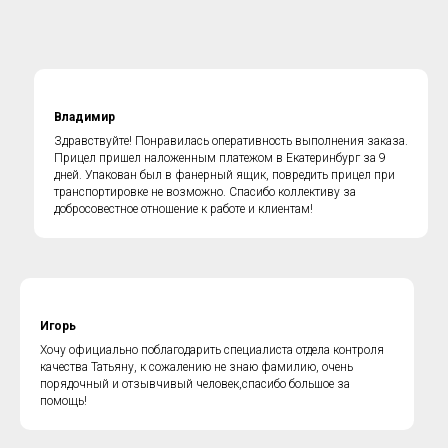
Владимир
Здравствуйте! Понравилась оперативность выполнения заказа.
Прицел пришел наложенным платежом в Екатеринбург за 9
дней. Упакован был в фанерный ящик, повредить прицел при
ГОРЯЧАЯ ЛИНИЯ по
транспортировке не возможно. Спасибо коллективу за
противодействию коррупции
добросовестное отношение к работе и клиентам!
Игорь
Хочу официально поблагодарить специалиста отдела контроля
качества Татьяну, к сожалению не знаю фамилию, очень
порядочный и отзывчивый человек,спасибо большое за
помощь!