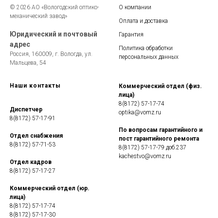
© 2026 АО «Вологодский оптико-
О компании
механический завод»
Оплата и доставка
Юридический и почтовый
Гарантия
адрес
Политика обработки
Россия, 160009, г. Вологда, ул.
персональных данных
Мальцева, 54
Наши контакты
Коммерческий отдел (физ.
лица)
8(8172) 57-17-74
Диспетчер
optika@vomz.ru
8(8172) 57-17-91
По вопросам гарантийного и
Отдел снабжения
пост гарантийного ремонта
8(8172) 57-71-53
8(8172) 57-17-79 доб.237
kachestvo@vomz.ru
Отдел кадров
8(8172) 57-17-27
Коммерческий отдел (юр.
лица)
8(8172) 57-17-74
8(8172) 57-17-30