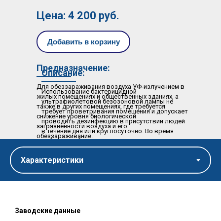
Цена: 4 200 руб.
Добавить в корзину
Предназначение:
Описание:
Для обеззараживания воздуха УФ-излучением в
Использование бактерицидной
жилых помещениях и общественных зданиях, а
ультрафиолетовой безозоновой лампы не
также в других помещениях, где требуется
требует проветривания помещения и допускает
снижение уровня биологической
проводить дезинфекцию в присутствии людей
загрязненности воздуха и его
в течение дня или круглосуточно. Во время
обеззараживание.
работы прибора не происходит выделения
вредных веществ или излучения.
Установка: напольная и на стену (нижний
кронштейн съемный).
Заводские данные